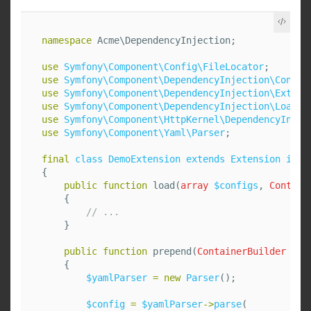
namespace
Acme\DependencyInjection
;
use
Symfony\Component\Config\FileLocator
;
use
Symfony\Component\DependencyInjection\Contai
use
Symfony\Component\DependencyInjection\Extens
use
Symfony\Component\DependencyInjection\Loader
use
Symfony\Component\HttpKernel\DependencyInjec
use
Symfony\Component\Yaml\Parser
;
final
class
DemoExtension
extends
Extension
impl
{
public
function
load
(
array
$configs
,
Contain
{
// ...
}
public
function
prepend
(
ContainerBuilder
$co
{
$yamlParser
=
new
Parser
();
$config
=
$yamlParser
->
parse
(