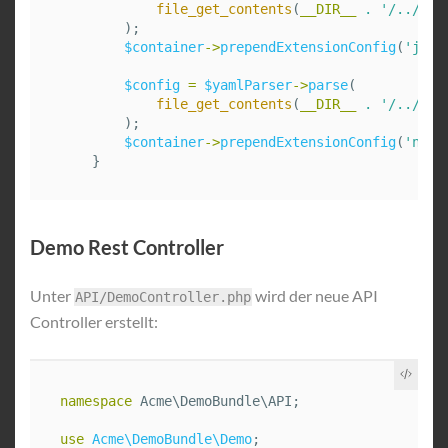
file_get_contents
(
__DIR__
.
'/../Res
);
$container
->
prependExtensionConfig
(
'jms_
$config
=
$yamlParser
->
parse
(
file_get_contents
(
__DIR__
.
'/../Res
);
$container
->
prependExtensionConfig
(
'nelm
}
Demo Rest Controller
Unter
wird der neue API
API/DemoController.php
Controller erstellt:
namespace
Acme\DemoBundle\API
;
use
Acme\DemoBundle\Demo
;