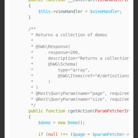
{
$this
->
viewHandler
=
$viewHandler
;
}
/**

     * Returns a collection of demos

     *

     * @SWG\Response(

     *      response=200,

     *      description="Returns a collection of 
     *      @SWG\Schema(

     *          type="array",

     *          @SWG\Items(ref="#/definitions/Dem
     *      )

     * )

     * @Rest\QueryParam(name="page", requirement
     * @Rest\QueryParam(name="size", requirement
     */
public
function
cgetAction
(
ParamFetcherInter
{
$demo
=
new
Demo
();
if
(
null
!==
(
$page
=
$paramFetcher
->
get