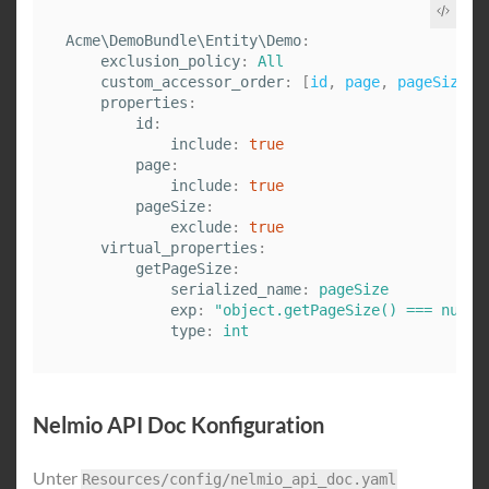
Acme\DemoBundle\Entity\Demo
:
exclusion_policy
:
All
custom_accessor_order
:
[
id
,
page
,
pageSize
]
properties
:
id
:
include
:
true
page
:
include
:
true
pageSize
:
exclude
:
true
virtual_properties
:
getPageSize
:
serialized_name
:
pageSize
exp
:
"
object.getPageSize()
===
null
type
:
int
Nelmio API Doc Konfiguration
Unter
Resources/config/nelmio_api_doc.yaml