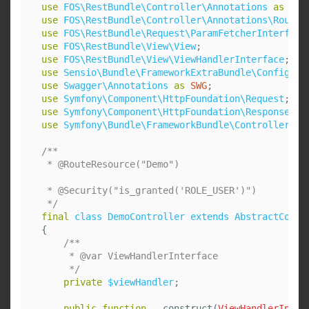
use
FOS\RestBundle\Controller\Annotations
as
Res
use
FOS\RestBundle\Controller\Annotations\RouteR
use
FOS\RestBundle\Request\ParamFetcherInterface
use
FOS\RestBundle\View\View
;
use
FOS\RestBundle\View\ViewHandlerInterface
;
use
Sensio\Bundle\FrameworkExtraBundle\Configura
use
Swagger\Annotations
as
SWG
;
use
Symfony\Component\HttpFoundation\Request
;
use
Symfony\Component\HttpFoundation\Response
;
use
Symfony\Bundle\FrameworkBundle\Controller\Ab
/**

 * @RouteResource("Demo")

 * @Security("is_granted('ROLE_USER')")

 */
final
class
DemoController
extends
AbstractContr
{
/**

     * @var ViewHandlerInterface

     */
private
$viewHandler
;
public
function
__construct
(
ViewHandlerInter