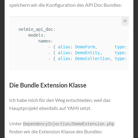
speichern wir die Konfiguration des API Doc Bundles:
nelmio_api_doc
:
models
:
names
:
-
{
alias
:
DemoForm
,
type
:
Acm
-
{
alias
:
DemoEntity
,
type
:
Acm
-
{
alias
:
DemoCollection
,
type
:
Acm
Die Bundle Extension Klasse
Ich habe mich für den Weg entschieden, weil das
Hauptprojekt ebenfalls auf YAMl setzt.
Unter
DependencyInjection/DemoExtension.php
finden wir die Extension Klasse des Bundles: