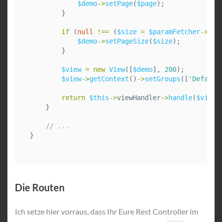
$demo
->
setPage
(
$page
);
}
if
(
null
!==
(
$size
=
$paramFetcher
->
get
$demo
->
setPageSize
(
$size
);
}
$view
=
new
View
([
$demo
],
200
);
$view
->
getContext
()
->
setGroups
([
'Default
return
$this
->
viewHandler
->
handle
(
$view
)
}
// ...
}
Die Routen
Ich setze hier vorraus, dass Ihr Eure Rest Controller im