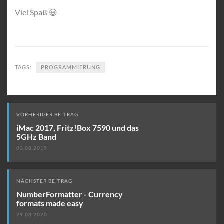
Viel Spaß 😃
TAGS:
PROGRAMMIERUNG
Beitrags-
VORHERIGER BEITRAG
Navigation
iMac 2017, Fritz!Box 7590 und das
5GHz Band
03.08.2019
NÄCHSTER BEITRAG
NumberFormatter - Currency
formats made easy
29.08.2020