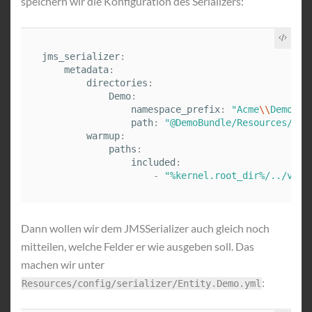
speichern wir die Konfiguration des Serializers:
jms_serializer
:
metadata
:
directories
:
Demo
:
namespace_prefix
:
"
Acme
\\
DemoBun
path
:
"
@DemoBundle/Resources/con
warmup
:
paths
:
included
:
-
"
%kernel.root_dir%/../vend
Dann wollen wir dem JMSSerializer auch gleich noch
mitteilen, welche Felder er wie ausgeben soll. Das
machen wir unter
:
Resources/config/serializer/Entity.Demo.yml