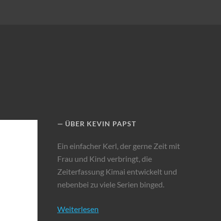
ÜBER KEVIN PAPST
Ein einfacher Kerl, der gerne Zeit mit
Frau und Kind verbringt, die
Zeiterfassung Kimai entwickelt und
nebenbei zu viele Serien binged.
Weiterlesen