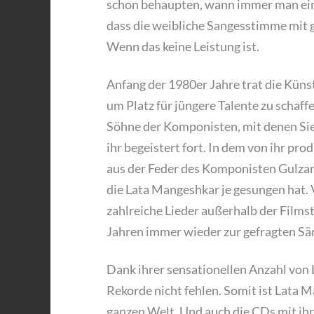
schon behaupten, wann immer man eine
dass die weibliche Sangesstimme mit 
Wenn das keine Leistung ist.
Anfang der 1980er Jahre trat die Kün
um Platz für jüngere Talente zu schaff
Söhne der Komponisten, mit denen Sie
ihr begeistert fort. In dem von ihr prod
aus der Feder des Komponisten Gulzar,
die Lata Mangeshkar je gesungen hat. 
zahlreiche Lieder außerhalb der Film
Jahren immer wieder zur gefragten Sän
Dank ihrer sensationellen Anzahl von L
Rekorde nicht fehlen. Somit ist Lata M
ganzen Welt. Und auch die CDs mit ihr