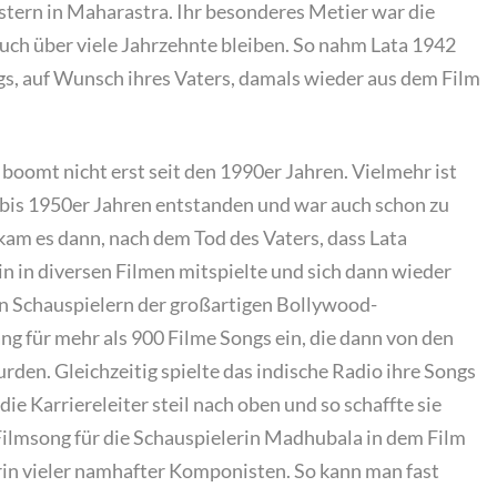
stern in Maharastra. Ihr besonderes Metier war die
uch über viele Jahrzehnte bleiben. So nahm Lata 1942
ngs, auf Wunsch ihres Vaters, damals wieder aus dem Film
boomt nicht erst seit den 1990er Jahren. Vielmehr ist
r bis 1950er Jahren entstanden und war auch schon zu
 kam es dann, nach dem Tod des Vaters, dass Lata
in in diversen Filmen mitspielte und sich dann wieder
en Schauspielern der großartigen Bollywood-
ng für mehr als 900 Filme Songs ein, die dann von den
rden. Gleichzeitig spielte das indische Radio ihre Songs
ie Karriereleiter steil nach oben und so schaffte sie
ilmsong für die Schauspielerin Madhubala in dem Film
rin vieler namhafter Komponisten. So kann man fast