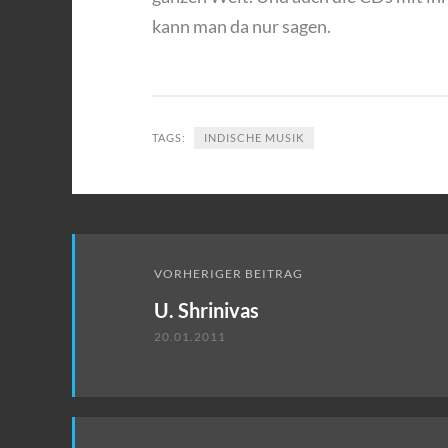
kann man da nur sagen.
TAGS:
INDISCHE MUSIK
Beitrags-
VORHERIGER BEITRAG
Navigation
U. Shrinivas
20.01.2011