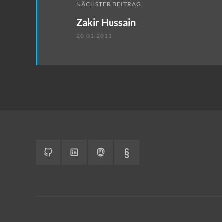
NÄCHSTER BEITRAG
Zakir Hussain
20.01.2011
GitHub
LinkedIn
Mastodon
Impressum
&
Datenschutzerkläru