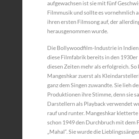
aufgewachsen ist sie mit fünf Geschwi
Filmmusik und sollte es vornehmlich a
ihren ersten Filmsong auf, der allerdi
herausgenommen wurde.
Die Bollywoodfilm-Industrie in Indien 
diese Filmfabrik bereits in den 1930e
diesen Zeiten mehr als erfolgreich. So
Mangeshkar zuerst als Kleindarsteller
ganz dem Singen zuwandte. Sie lieh d
Produktionen ihre Stimme, denn sie sa
Darstellern als Playback verwendet wu
rauf und runter. Mangeshkar kletterte d
schon 1949 den Durchbruch mit dem F
„Mahal“. Sie wurde die Lieblingssänge