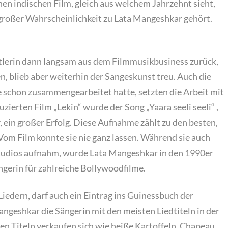
n indischen Film, gleich aus welchem Jahrzehnt sieht,
großer Wahrscheinlichkeit zu Lata Mangeshkar gehört.
stlerin dann langsam aus dem Filmmusikbusiness zurück,
en, blieb aber weiterhin der Sangeskunst treu. Auch die
 schon zusammengearbeitet hatte, setzten die Arbeit mit
uzierten Film „Lekin“ wurde der Song „Yaara seeli seeli“ ,
 ein großer Erfolg. Diese Aufnahme zählt zu den besten,
Vom Film konnte sie nie ganz lassen. Während sie auch
studios aufnahm, wurde Lata Mangeshkar in den 1990er
gerin für zahlreiche Bollywoodfilme.
iedern, darf auch ein Eintrag ins Guinessbuch der
angeshkar die Sängerin mit den meisten Liedtiteln in der
en Titeln verkaufen sich wie heiße Kartoffeln. Chapeau