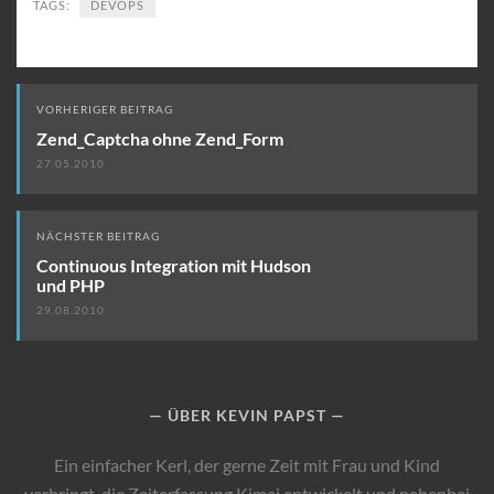
TAGS:
DEVOPS
Beitrags-
VORHERIGER BEITRAG
Navigation
Zend_Captcha ohne Zend_Form
27.05.2010
NÄCHSTER BEITRAG
Continuous Integration mit Hudson
und PHP
29.08.2010
ÜBER KEVIN PAPST
Ein einfacher Kerl, der gerne Zeit mit Frau und Kind
verbringt, die Zeiterfassung Kimai entwickelt und nebenbei