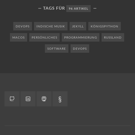
TAGS FÜR
96 ARTIKEL
DEVOPS
INDISCHE MUSIK
JEKYLL
KÖNIGSPYTHON
MACOS
PERSÖNLICHES
PROGRAMMIERUNG
RUSSLAND
SOFTWARE
DEVOPS
GitHub
LinkedIn
Mastodon
Impressum
&
Datenschutzerklärung