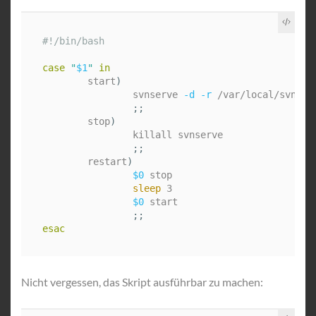
#!/bin/bash
case
"
$1
"
in

start
)
                svnserve 
-d
-r
 /var/local/svn

;;
        stop
)
                killall svnserve

;;
        restart
)
$0
 stop

sleep 
3

$0
 start

;;
esac
Nicht vergessen, das Skript ausführbar zu machen: