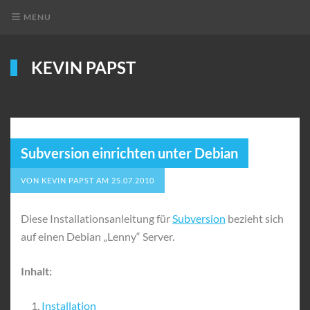
MENU
KEVIN PAPST
Subversion einrichten unter Debian
VON
KEVIN PAPST
AM
25.07.2010
Diese Installationsanleitung für
Subversion
bezieht sich
auf einen Debian „Lenny“ Server.
Inhalt:
Installation